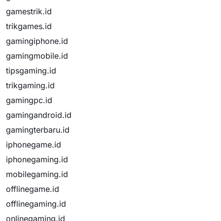
gamestrik.id
trikgames.id
gamingiphone.id
gamingmobile.id
tipsgaming.id
trikgaming.id
gamingpc.id
gamingandroid.id
gamingterbaru.id
iphonegame.id
iphonegaming.id
mobilegaming.id
offlinegame.id
offlinegaming.id
onlinegaming.id