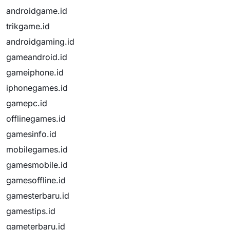
androidgame.id
trikgame.id
androidgaming.id
gameandroid.id
gameiphone.id
iphonegames.id
gamepc.id
offlinegames.id
gamesinfo.id
mobilegames.id
gamesmobile.id
gamesoffline.id
gamesterbaru.id
gamestips.id
gameterbaru.id