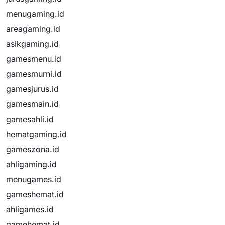
menugaming.id
areagaming.id
asikgaming.id
gamesmenu.id
gamesmurni.id
gamesjurus.id
gamesmain.id
gamesahli.id
hematgaming.id
gameszona.id
ahligaming.id
menugames.id
gameshemat.id
ahligames.id
gamehemat.id