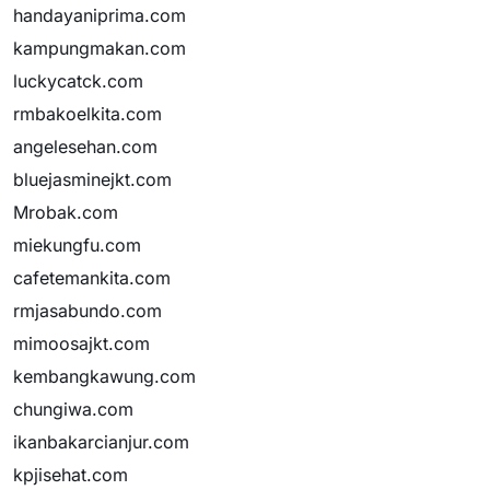
handayaniprima.com
kampungmakan.com
luckycatck.com
rmbakoelkita.com
angelesehan.com
bluejasminejkt.com
Mrobak.com
miekungfu.com
cafetemankita.com
rmjasabundo.com
mimoosajkt.com
kembangkawung.com
chungiwa.com
ikanbakarcianjur.com
kpjisehat.com