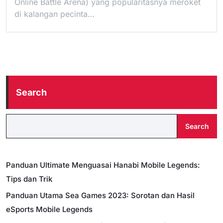
Online Battle Arena) yang popularitasnya meroket
di kalangan pecinta…
Search
Search
Panduan Ultimate Menguasai Hanabi Mobile Legends:
Tips dan Trik
Panduan Utama Sea Games 2023: Sorotan dan Hasil
eSports Mobile Legends