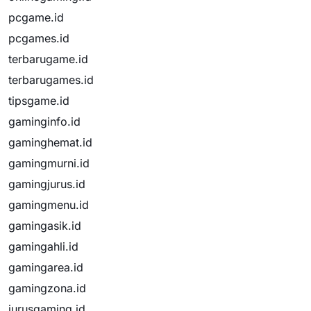
pcgame.id
pcgames.id
terbarugame.id
terbarugames.id
tipsgame.id
gaminginfo.id
gaminghemat.id
gamingmurni.id
gamingjurus.id
gamingmenu.id
gamingasik.id
gamingahli.id
gamingarea.id
gamingzona.id
jurusgaming.id