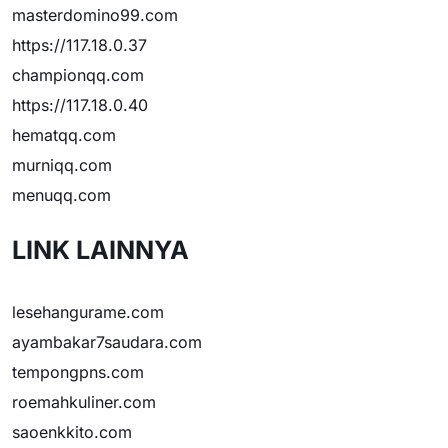
masterdomino99.com
https://117.18.0.37
championqq.com
https://117.18.0.40
hematqq.com
murniqq.com
menuqq.com
LINK LAINNYA
lesehangurame.com
ayambakar7saudara.com
tempongpns.com
roemahkuliner.com
saoenkkito.com