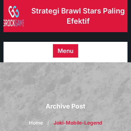
Skip
Strategi Brawl Stars Paling
to
content
Efektif
Menu
Archive Post
Home
/
Joki-Mobile-Legend