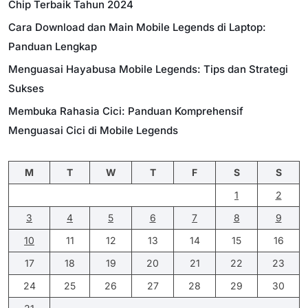
Chip Terbaik Tahun 2024
Cara Download dan Main Mobile Legends di Laptop:
Panduan Lengkap
Menguasai Hayabusa Mobile Legends: Tips dan Strategi
Sukses
Membuka Rahasia Cici: Panduan Komprehensif
Menguasai Cici di Mobile Legends
M
T
W
T
F
S
S
1
2
3
4
5
6
7
8
9
10
11
12
13
14
15
16
17
18
19
20
21
22
23
24
25
26
27
28
29
30