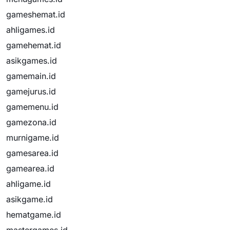
gameshemat.id
ahligames.id
gamehemat.id
asikgames.id
gamemain.id
gamejurus.id
gamemenu.id
gamezona.id
murnigame.id
gamesarea.id
gamearea.id
ahligame.id
asikgame.id
hematgame.id