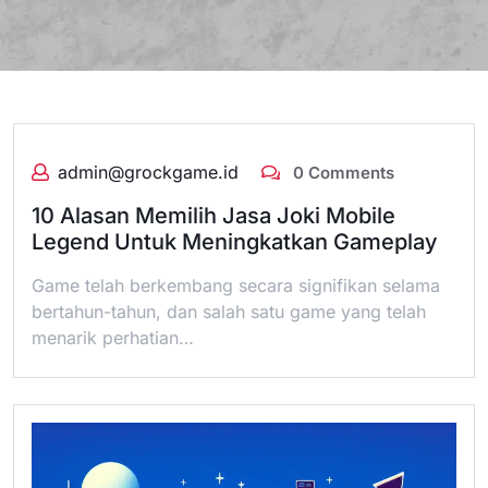
admin@grockgame.id
0 Comments
10 Alasan Memilih Jasa Joki Mobile
Legend Untuk Meningkatkan Gameplay
Game telah berkembang secara signifikan selama
bertahun-tahun, dan salah satu game yang telah
menarik perhatian…