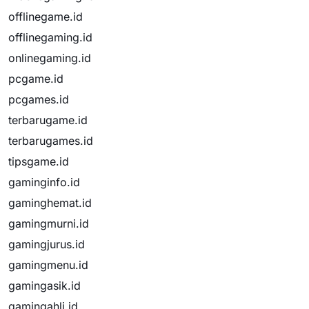
offlinegame.id
offlinegaming.id
onlinegaming.id
pcgame.id
pcgames.id
terbarugame.id
terbarugames.id
tipsgame.id
gaminginfo.id
gaminghemat.id
gamingmurni.id
gamingjurus.id
gamingmenu.id
gamingasik.id
gamingahli.id