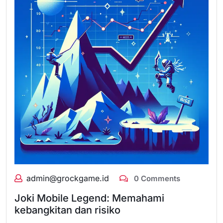
admin@grockgame.id
0 Comments
Joki Mobile Legend: Memahami
kebangkitan dan risiko