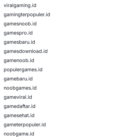
viralgaming.id
gamingterpopuler.id
gamesnoob.id
gamespro.id
gamesbaru.id
gamesdownload.id
gamenoob.id
populergames.id
gamebaru.id
noobgames.id
gameviral.id
gamedaftar.id
gamesehat.id
gameterpopuler.id
noobgame.id