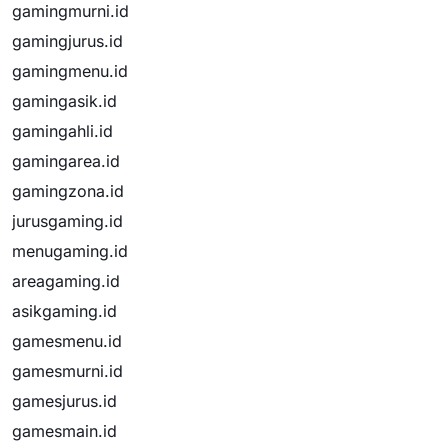
gamingmurni.id
gamingjurus.id
gamingmenu.id
gamingasik.id
gamingahli.id
gamingarea.id
gamingzona.id
jurusgaming.id
menugaming.id
areagaming.id
asikgaming.id
gamesmenu.id
gamesmurni.id
gamesjurus.id
gamesmain.id