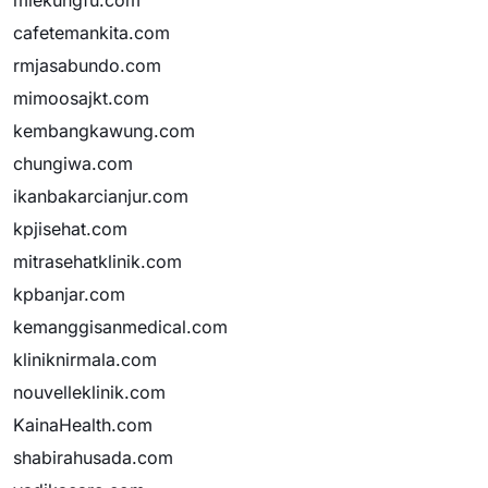
miekungfu.com
cafetemankita.com
rmjasabundo.com
mimoosajkt.com
kembangkawung.com
chungiwa.com
ikanbakarcianjur.com
kpjisehat.com
mitrasehatklinik.com
kpbanjar.com
kemanggisanmedical.com
kliniknirmala.com
nouvelleklinik.com
KainaHealth.com
shabirahusada.com