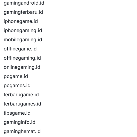
gamingandroid.id
gamingterbaru.id
iphonegame.id
iphonegaming.id
mobilegaming.id
offlinegame.id
offlinegaming.id
onlinegaming.id
pcgame.id
pcgames.id
terbarugame.id
terbarugames.id
tipsgame.id
gaminginfo.id
gaminghemat.id