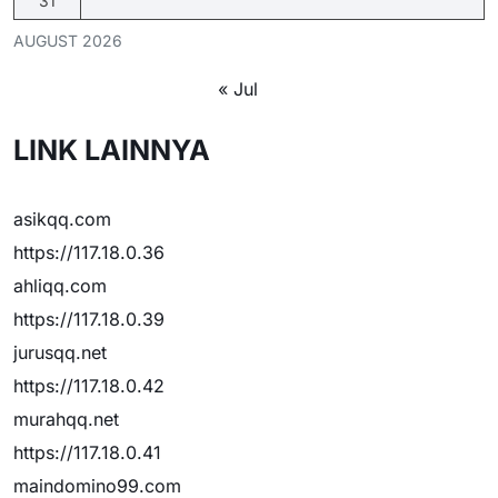
31
AUGUST 2026
« Jul
LINK LAINNYA
asikqq.com
https://117.18.0.36
ahliqq.com
https://117.18.0.39
jurusqq.net
https://117.18.0.42
murahqq.net
https://117.18.0.41
maindomino99.com