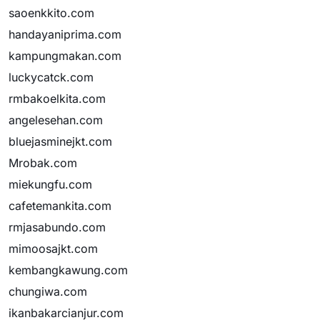
saoenkkito.com
handayaniprima.com
kampungmakan.com
luckycatck.com
rmbakoelkita.com
angelesehan.com
bluejasminejkt.com
Mrobak.com
miekungfu.com
cafetemankita.com
rmjasabundo.com
mimoosajkt.com
kembangkawung.com
chungiwa.com
ikanbakarcianjur.com