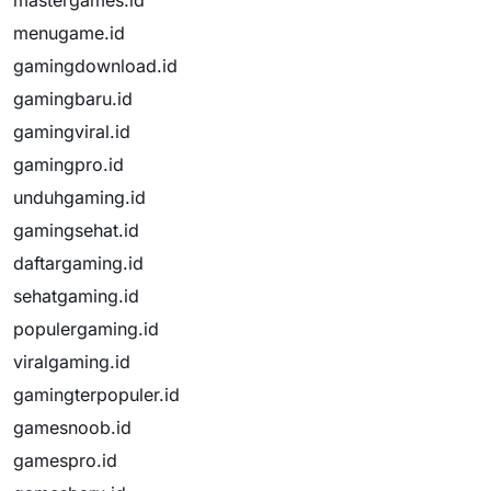
mastergames.id
menugame.id
gamingdownload.id
gamingbaru.id
gamingviral.id
gamingpro.id
unduhgaming.id
gamingsehat.id
daftargaming.id
sehatgaming.id
populergaming.id
viralgaming.id
gamingterpopuler.id
gamesnoob.id
gamespro.id