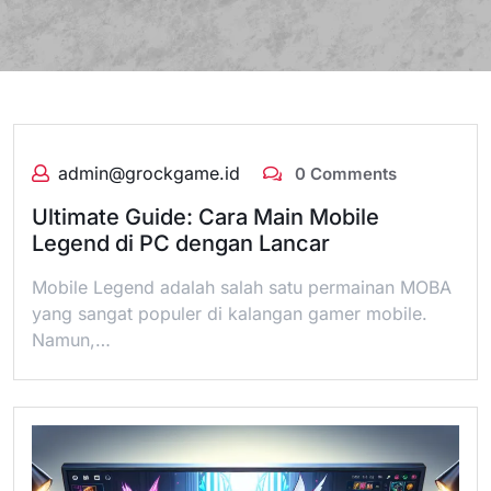
admin@grockgame.id
0 Comments
Ultimate Guide: Cara Main Mobile
Legend di PC dengan Lancar
Mobile Legend adalah salah satu permainan MOBA
yang sangat populer di kalangan gamer mobile.
Namun,…