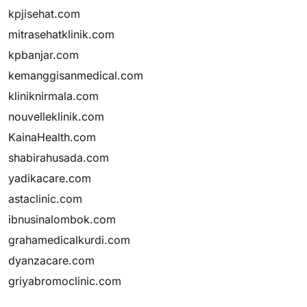
kpjisehat.com
mitrasehatklinik.com
kpbanjar.com
kemanggisanmedical.com
kliniknirmala.com
nouvelleklinik.com
KainaHealth.com
shabirahusada.com
yadikacare.com
astaclinic.com
ibnusinalombok.com
grahamedicalkurdi.com
dyanzacare.com
griyabromoclinic.com