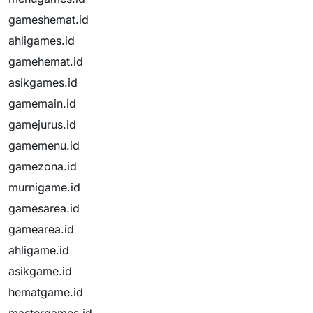
gameshemat.id
ahligames.id
gamehemat.id
asikgames.id
gamemain.id
gamejurus.id
gamemenu.id
gamezona.id
murnigame.id
gamesarea.id
gamearea.id
ahligame.id
asikgame.id
hematgame.id