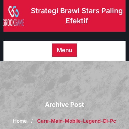
Skip
Strategi Brawl Stars Paling
to
content
Efektif
Menu
Archive Post
Home
/
Cara-Main-Mobile-Legend-Di-Pc